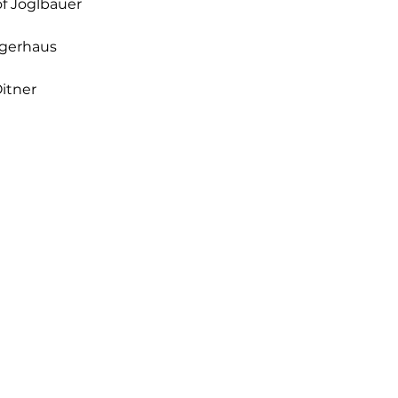
of Joglbauer
egerhaus
itner