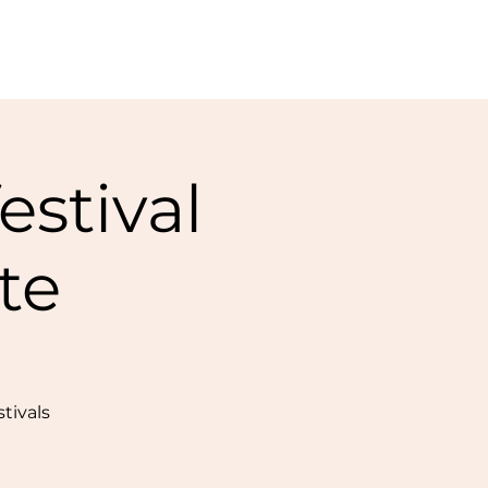
stival
te
tivals